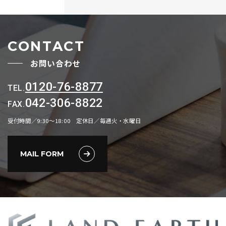
まれるものを指します。
第2条（個人情報の取得と利用）
CONTACT
当社は、以下の目的に必要な範囲で、ご本人の個⼈情報を
取得し、取得した情報を利用させていただきます。
お問い合わせ
以下の⽬的の範囲を超えて個⼈情報を利⽤する場合には、
0120-76-8877
TEL.
事前に適切な⽅法でご本人からの同意を得るものとしま
042-306-8822
FAX.
す。
受付時間／9:30～18:00 定休日／毎週火・水曜日
お問い合わせへの対応。
求人採用における面接の日時および、選考結果の連
MAIL FORM
絡。
取得した閲覧・購買履歴等の情報を分析し、ユーザー
に適した新商品・サービスをお知らせするためのユー
ザーが利用しているサービスの新機能や更新情報、キ
ャンペーン情報などをメール送付によるご案内。