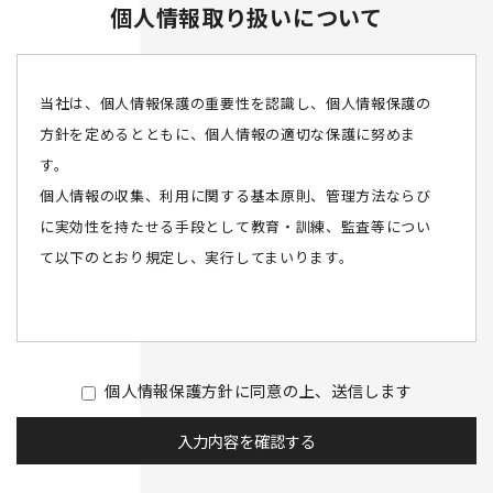
個人情報取り扱いについて
当社は、個人情報保護の重要性を認識し、個人情報保護の
方針を定めるとともに、個人情報の適切な保護に努めま
す。
個人情報の収集、利用に関する基本原則、管理方法ならび
に実効性を持たせる手段として教育・訓練、監査等につい
て以下のとおり規定し、実行してまいります。
第1条（個人情報）
「個人情報」とは、個人情報の保護に関する法律（平成15
年法律第57号、以下「個人情報保護法」といいます。）に
個人情報保護方針に同意の上、送信
します
いう「個人情報」を指し、生存する個人に関する情報であ
入力内容を確認する
って、当該情報に含まれる氏名、生年月日その他の記述等
により特定の個人を識別できるもの又は個人識別符号が含